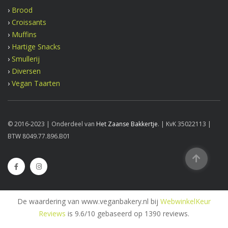
›
Brood
›
Croissants
›
Muffins
›
Hartige Snacks
›
Smullerij
›
Diversen
›
Vegan Taarten
© 2016-2023 | Onderdeel van
Het Zaanse Bakkertje
. | KvK 35022113 |
BTW 8049.77.896.B01
De waardering van www.veganbakery.nl bij
WebwinkelKeur
Reviews
is 9.6/10 gebaseerd op 1390 reviews.