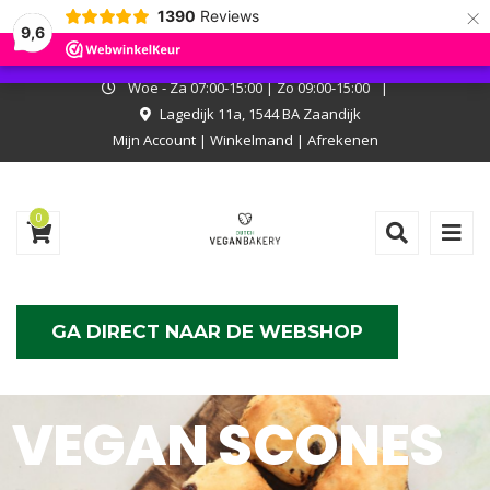
×
1390
Reviews
I.v.m. met onze zomerstop kan er niet online worden besteld. Onze
9,6
bakkerij is wel open, kom langs en laat je verrassen!
Negeren
Woe - Za 07:00-15:00 | Zo 09:00-15:00
|
Lagedijk 11a, 1544 BA Zaandijk
Mijn Account
|
Winkelmand
|
Afrekenen
0
GA DIRECT NAAR DE WEBSHOP
V
E
G
A
N
S
C
O
N
E
S