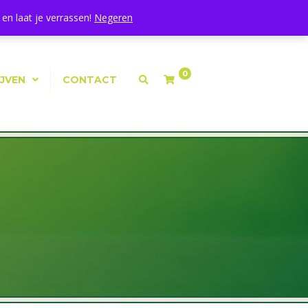
Mijn Account
|
Winkelmand
|
Afrekenen
en laat je verrassen!
Negeren
0
IJVEN
CONTACT