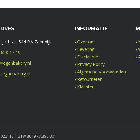
ADRES
INFORMATIE
M
ijk 11a 1544 BA Zaandijk
›
Over ons
›
›
Levering
›
 628 17 19
›
Disclaimer
›
veganbakery.nl
›
Privacy Policy
›
Algemene Voorwaarden
veganbakery.nl
›
Retourneren
›
Klachten
35022113 | BTW 8049.77.896.B01