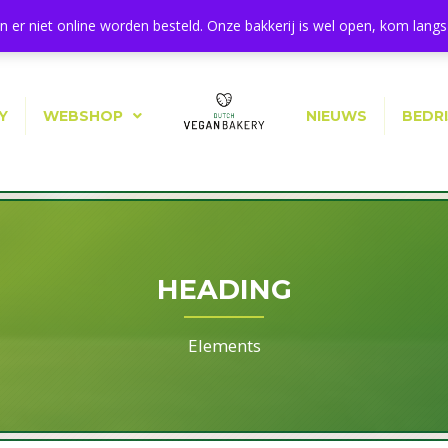
11a, 1544 BA Zaandijk
 er niet online worden besteld. Onze bakkerij is wel open, kom langs 
Y
WEBSHOP
NIEUWS
BEDR
HEADING
Elements