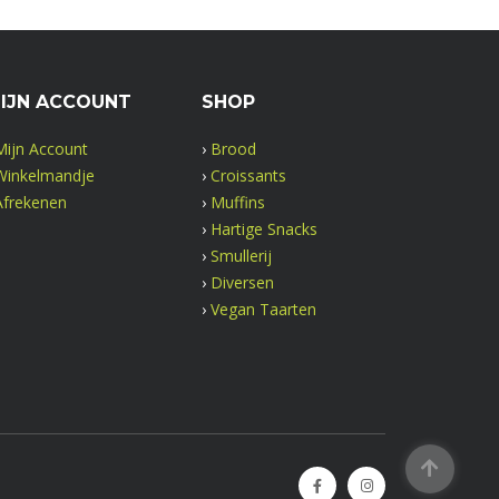
IJN ACCOUNT
SHOP
Mijn Account
›
Brood
Winkelmandje
›
Croissants
Afrekenen
›
Muffins
›
Hartige Snacks
›
Smullerij
›
Diversen
›
Vegan Taarten