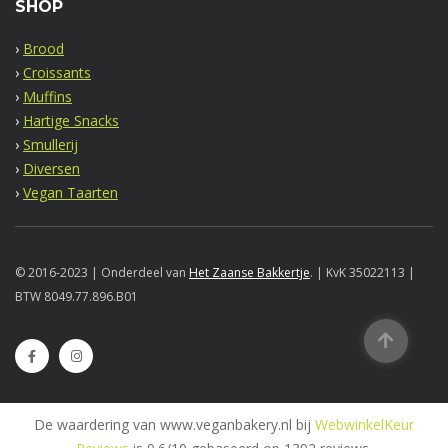
SHOP
›
Brood
›
Croissants
›
Muffins
›
Hartige Snacks
›
Smullerij
›
Diversen
›
Vegan Taarten
© 2016-2023 | Onderdeel van
Het Zaanse Bakkertje
. | KvK 35022113 |
BTW 8049.77.896.B01
De waardering van www.veganbakery.nl bij
WebwinkelKeur