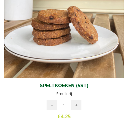
SPELTKOEKEN (5ST)
Smullerij
€
4.25