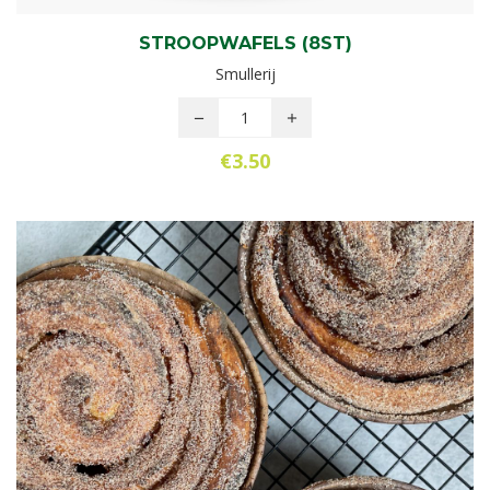
STROOPWAFELS (8ST)
Smullerij
€
3.50