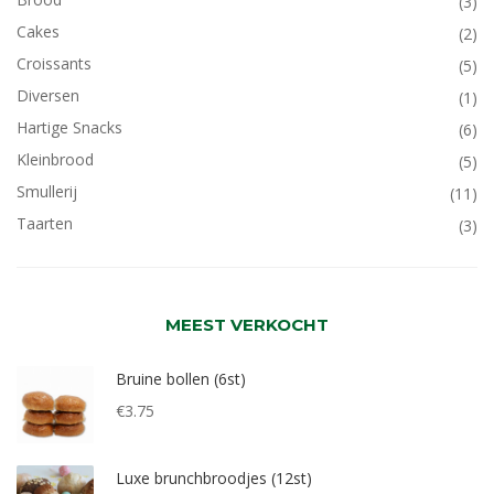
(3)
Cakes
(2)
Croissants
(5)
Diversen
(1)
Hartige Snacks
(6)
Kleinbrood
(5)
Smullerij
(11)
Taarten
(3)
MEEST VERKOCHT
Bruine bollen (6st)
€
3.75
Luxe brunchbroodjes (12st)