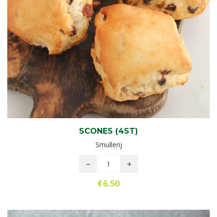
SCONES (4ST)
Smullerij
€
6.50