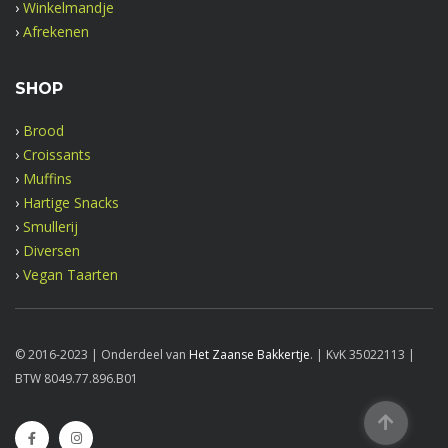
›
Winkelmandje
›
Afrekenen
SHOP
›
Brood
›
Croissants
›
Muffins
›
Hartige Snacks
›
Smullerij
›
Diversen
›
Vegan Taarten
© 2016-2023 | Onderdeel van
Het Zaanse Bakkertje
. | KvK 35022113 |
BTW 8049.77.896.B01