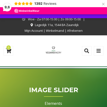
×
1392
Reviews
I.v.m. met onze zomerstop kan er niet online worden besteld. Onze
9,6
bakkerij is wel open, kom langs en laat je verrassen!
Negeren
Woe - Za 07:00-15:00 | Zo 09:00-15:00
|
Lagedijk 11a, 1544 BA Zaandijk
Mijn Account
|
Winkelmand
|
Afrekenen
0
IMAGE SLIDER
Elements