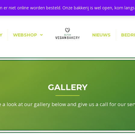
11a, 1544 BA Zaandijk
 er niet online worden besteld. Onze bakkerij is wel open, kom langs 
Y
WEBSHOP
NIEUWS
BEDR
GALLERY
 a look at our gallery below and give us a call for our ser