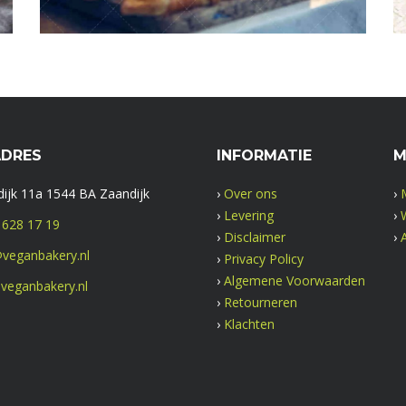
ADRES
INFORMATIE
M
ijk 11a 1544 BA Zaandijk
›
Over ons
›
›
Levering
›
 628 17 19
›
Disclaimer
›
veganbakery.nl
›
Privacy Policy
›
Algemene Voorwaarden
veganbakery.nl
›
Retourneren
›
Klachten