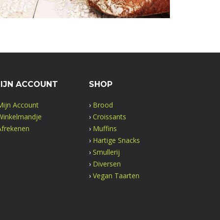
IJN ACCOUNT
SHOP
Mijn Account
›
Brood
Winkelmandje
›
Croissants
Afrekenen
›
Muffins
›
Hartige Snacks
›
Smullerij
›
Diversen
›
Vegan Taarten