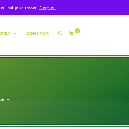
Mijn Account
|
Winkelmand
|
Afrekenen
en laat je verrassen!
Negeren
0
IJVEN
CONTACT
vices