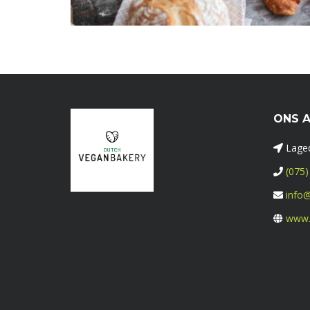
ONS 
Laged
(075)
info@
www.