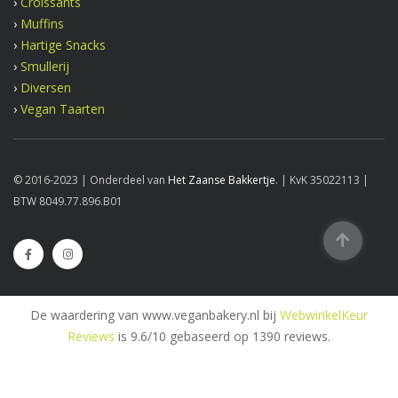
›
Croissants
›
Muffins
›
Hartige Snacks
›
Smullerij
›
Diversen
›
Vegan Taarten
© 2016-2023 | Onderdeel van
Het Zaanse Bakkertje
. | KvK 35022113 |
BTW 8049.77.896.B01
De waardering van www.veganbakery.nl bij
WebwinkelKeur
Reviews
is 9.6/10 gebaseerd op 1390 reviews.