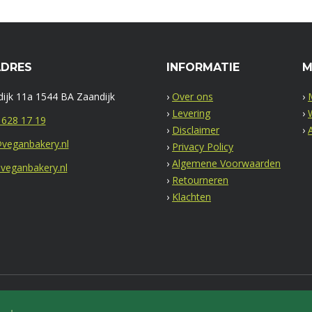
ADRES
INFORMATIE
M
ijk 11a 1544 BA Zaandijk
›
Over ons
›
›
Levering
›
 628 17 19
›
Disclaimer
›
veganbakery.nl
›
Privacy Policy
›
Algemene Voorwaarden
veganbakery.nl
›
Retourneren
›
Klachten
35022113 | BTW 8049.77.896.B01