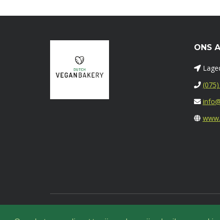
ONS 
Laged
(075)
info@
www.
© 2016-2023 | Onderdeel van
Het Zaanse Bakkertje
. | KvK 