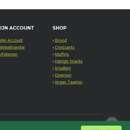
IJN ACCOUNT
SHOP
Mijn Account
›
Brood
Winkelmandje
›
Croissants
Afrekenen
›
Muffins
›
Hartige Snacks
›
Smullerij
›
Diversen
›
Vegan Taarten