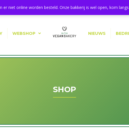
11a, 1544 BA Zaandijk
 er niet online worden besteld. Onze bakkerij is wel open, kom langs 
Y
WEBSHOP
NIEUWS
BEDR
SHOP