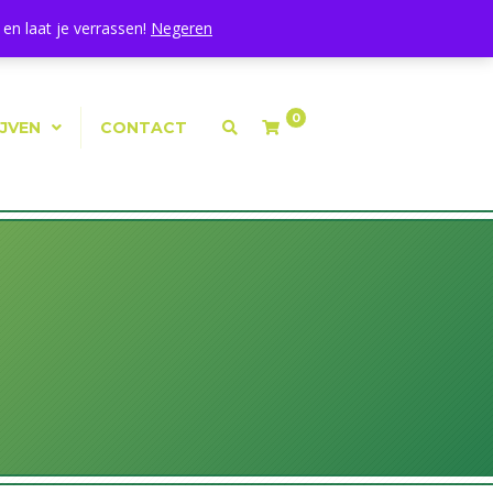
Mijn Account
|
Winkelmand
|
Afrekenen
en laat je verrassen!
Negeren
0
IJVEN
CONTACT