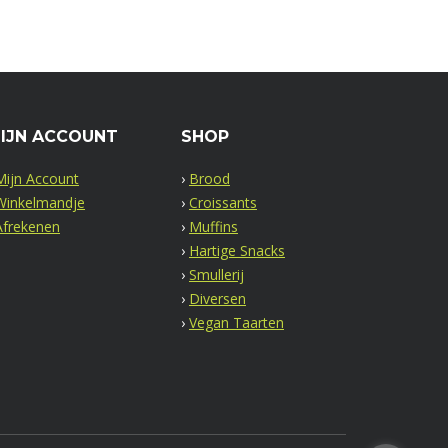
IJN ACCOUNT
SHOP
Mijn Account
›
Brood
Winkelmandje
›
Croissants
Afrekenen
›
Muffins
›
Hartige Snacks
›
Smullerij
›
Diversen
›
Vegan Taarten