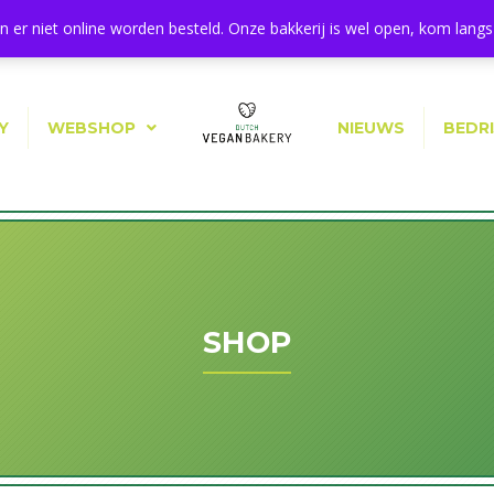
11a, 1544 BA Zaandijk
 er niet online worden besteld. Onze bakkerij is wel open, kom langs 
Y
WEBSHOP
NIEUWS
BEDR
SHOP