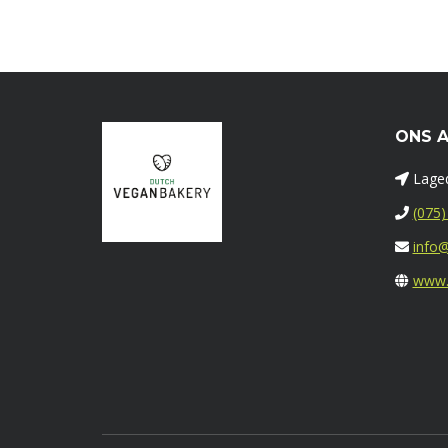
ONS 
Laged
(075)
info@
www.