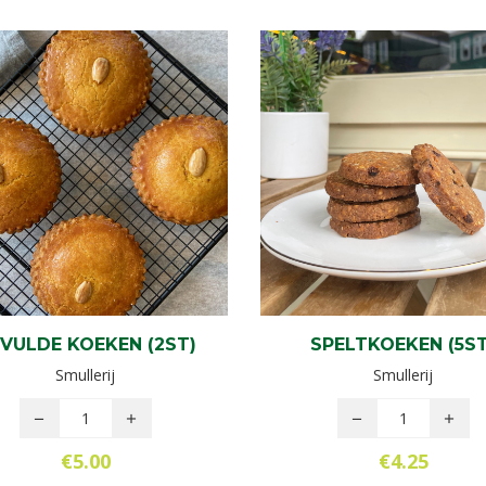
VULDE KOEKEN (2ST)
SPELTKOEKEN (5ST
Smullerij
Smullerij
€
5.00
€
4.25