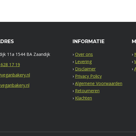
ADRES
INFORMATIE
M
ijk 11a 1544 BA Zaandijk
›
Over ons
›
›
Levering
›
 628 17 19
›
Disclaimer
›
veganbakery.nl
›
Privacy Policy
›
Algemene Voorwaarden
veganbakery.nl
›
Retourneren
›
Klachten