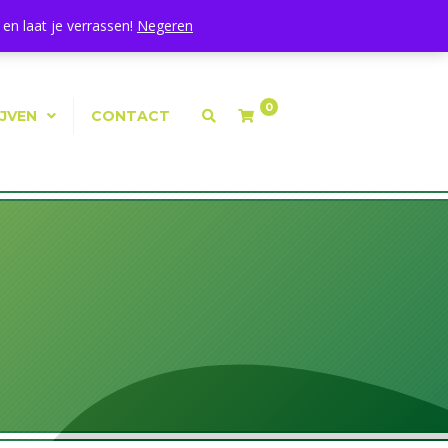
Mijn Account
|
Winkelmand
|
Afrekenen
en laat je verrassen!
Negeren
0
IJVEN
CONTACT