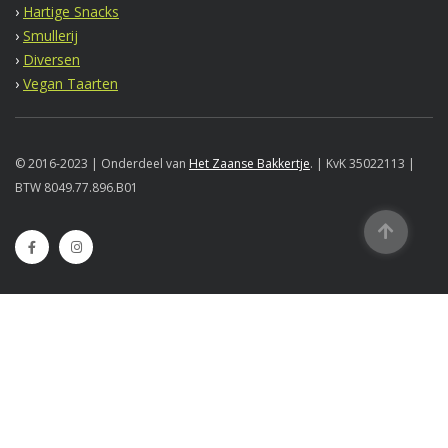
›
Hartige Snacks
›
Smullerij
›
Diversen
›
Vegan Taarten
© 2016-2023 | Onderdeel van
Het Zaanse Bakkertje
. | KvK 35022113 |
BTW 8049.77.896.B01