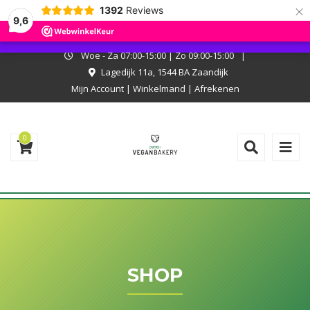
×
1392
Reviews
I.v.m. met onze zomerstop kan er niet online worden besteld. Onze
9,6
bakkerij is wel open, kom langs en laat je verrassen!
Negeren
Woe - Za 07:00-15:00 | Zo 09:00-15:00
|
Lagedijk 11a, 1544 BA Zaandijk
Mijn Account
|
Winkelmand
|
Afrekenen
0
SHOP