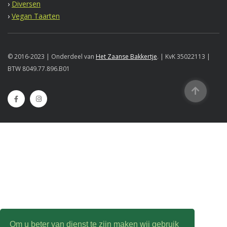
›
Diversen
›
Vegan Taarten
© 2016-2023 | Onderdeel van
Het Zaanse Bakkertje
. | KvK 35022113 |
BTW 8049.77.896.B01
Om u beter van dienst te zijn maken wij gebruik