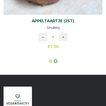
APPELTAARTJE (2ST)
Smullerij
€
7.50