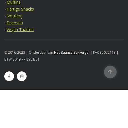
›
Muffins
›
Hartige Snacks
›
Smullerij
›
Diversen
›
Vegan Taarten
© 2016-2023 | Onderdeel van
Het Zaanse Bakkertje
. | KvK 35022113 |
BTW 8049.77.896.B01