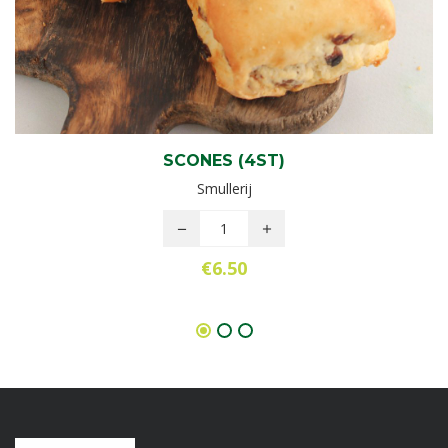
SCONES (4ST)
Smullerij
€
6.50