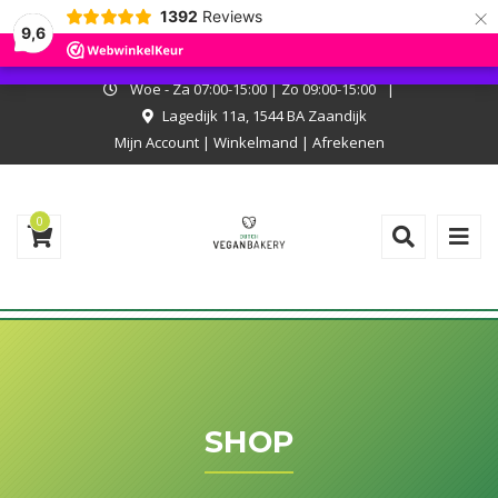
×
1392
Reviews
I.v.m. met onze zomerstop kan er niet online worden besteld. Onze
9,6
bakkerij is wel open, kom langs en laat je verrassen!
Negeren
Woe - Za 07:00-15:00 | Zo 09:00-15:00
|
Lagedijk 11a, 1544 BA Zaandijk
Mijn Account
|
Winkelmand
|
Afrekenen
0
SHOP