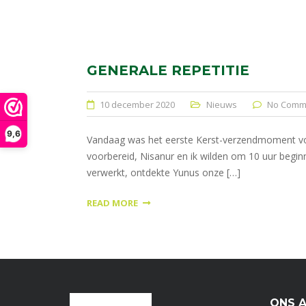
GENERALE REPETITIE
10 december 2020
Nieuws
No Comm
9,6
Vandaag was het eerste Kerst-verzendmoment voor 
voorbereid, Nisanur en ik wilden om 10 uur beginn
verwerkt, ontdekte Yunus onze […]
READ MORE
ONS 