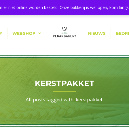
11a, 1544 BA Zaandijk
 er niet online worden besteld. Onze bakkerij is wel open, kom langs 
Y
WEBSHOP
NIEUWS
BEDR
KERSTPAKKET
All posts tagged with 'kerstpakket'