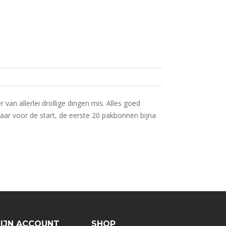
n allerlei drollige dingen mis. Alles goed
laar voor de start, de eerste 20 pakbonnen bijna
IJN ACCOUNT
SHOP