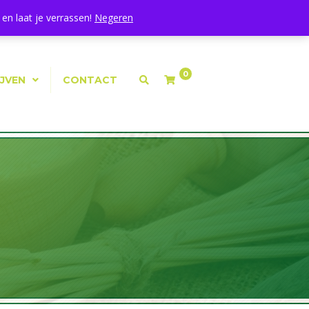
Mijn Account
|
Winkelmand
|
Afrekenen
en laat je verrassen!
Negeren
0
IJVEN
CONTACT