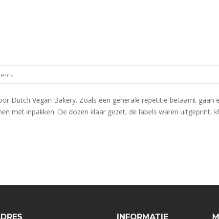
ents
Dutch Vegan Bakery. Zoals een generale repetitie betaamt gaan er va
en met inpakken. De dozen klaar gezet, de labels waren uitgeprint, k
ADRES
INFORMATIE
M