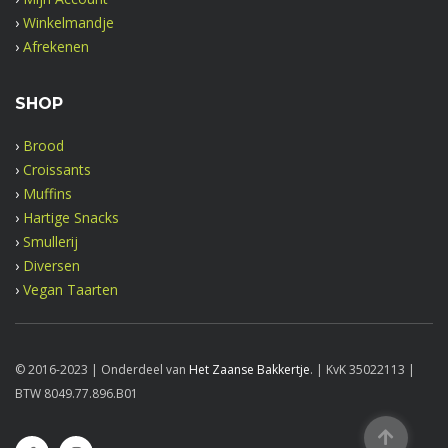
›
Winkelmandje
›
Afrekenen
SHOP
›
Brood
›
Croissants
›
Muffins
›
Hartige Snacks
›
Smullerij
›
Diversen
›
Vegan Taarten
© 2016-2023 | Onderdeel van
Het Zaanse Bakkertje
. | KvK 35022113 |
BTW 8049.77.896.B01