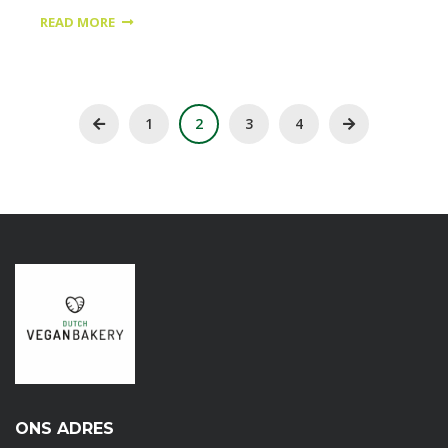
READ MORE
1
2
3
4
ONS ADRES