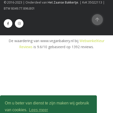
© 2016-2023 | Onderdeel van
Het Zaanse Bakkertje
. | KvK 35022113 |
BTW 8049.77.896.B01
De waardering van www.veganbakery.nl bij
WebwinkelKeur
Reviews
is 9.6/10 gebaseerd op 1392 reviews.
Om u beter van dienst te zijn maken wij gebruik
van cookies.
Lees meer