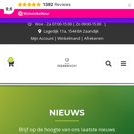
×
1392
Reviews
I.v.m. met onze zomerstop kan er niet online worden besteld. Onze
9,6
bakkerij is wel open, kom langs en laat je verrassen!
Negeren
Woe - Za 07:00-15:00 | Zo 09:00-15:00
|
Lagedijk 11a, 1544 BA Zaandijk
Mijn Account
|
Winkelmand
|
Afrekenen
0
NIEUWS
Blijf op de hoogte van ons laatste nieuws