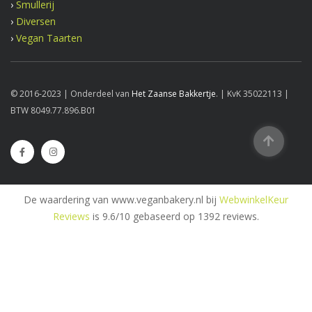
›
Smullerij
›
Diversen
›
Vegan Taarten
© 2016-2023 | Onderdeel van
Het Zaanse Bakkertje
. | KvK 35022113 |
BTW 8049.77.896.B01
De waardering van www.veganbakery.nl bij
WebwinkelKeur
Reviews
is 9.6/10 gebaseerd op 1392 reviews.