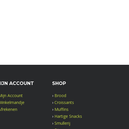
IJN ACCOUNT
SHOP
Mijn Account
›
Brood
Winkelmandje
›
Croissants
Afrekenen
›
Muffins
›
Hartige Snacks
›
Smullerij