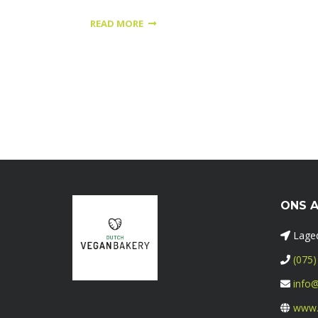
READ MORE
ONS 
Laged
(075)
info@
www.