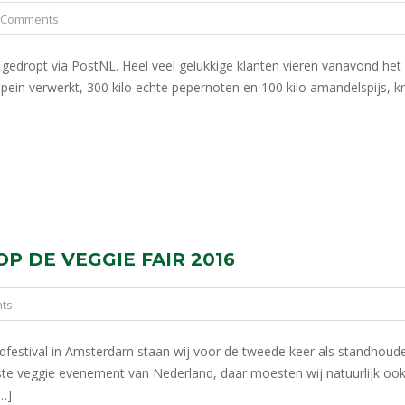
 Comments
gedropt via PostNL. Heel veel gelukkige klanten vieren vanavond het S
ein verwerkt, 300 kilo echte pepernoten en 100 kilo amandelspijs, kr
P DE VEGGIE FAIR 2016
ts
dfestival in Amsterdam staan wij voor de tweede keer als standhoud
te veggie evenement van Nederland, daar moesten wij natuurlijk ook b
…]