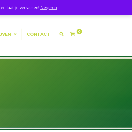
Mijn Account
|
Winkelmand
|
Afrekenen
en laat je verrassen!
Negeren
0
IJVEN
CONTACT