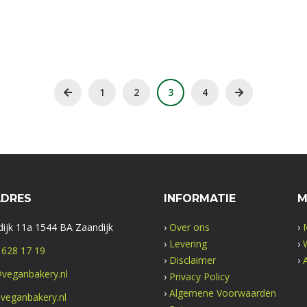
1
2
3
4
ADRES
INFORMATIE
M
ijk 11a 1544 BA Zaandijk
›
Over ons
›
›
Levering
›
 628 17 19
›
Disclaimer
›
veganbakery.nl
›
Privacy Policy
›
Algemene Voorwaarden
veganbakery.nl