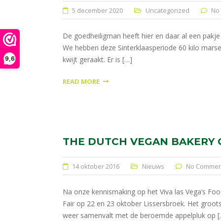
5 december 2020
Uncategorized
No
De goedheiligman heeft hier en daar al een pakje 
We hebben deze Sinterklaasperiode 60 kilo marsep
9,6
kwijt geraakt. Er is […]
READ MORE
THE DUTCH VEGAN BAKERY O
14 oktober 2016
Nieuws
No Commen
Na onze kennismaking op het Viva las Vega’s Foo
Fair op 22 en 23 oktober Lissersbroek. Het groots
weer samenvalt met de beroemde appelpluk op [