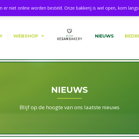
11a, 1544 BA Zaandijk
 er niet online worden besteld. Onze bakkerij is wel open, kom langs 
Y
WEBSHOP
NIEUWS
BEDR
NIEUWS
Blijf op de hoogte van ons laatste nieuws