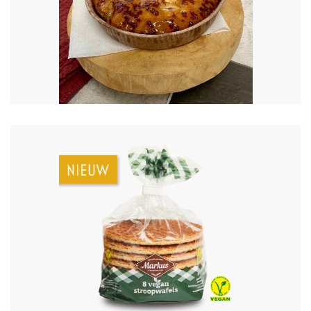
€
9.50
€
3.50