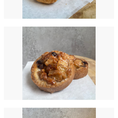
€
6.00
€
7.50