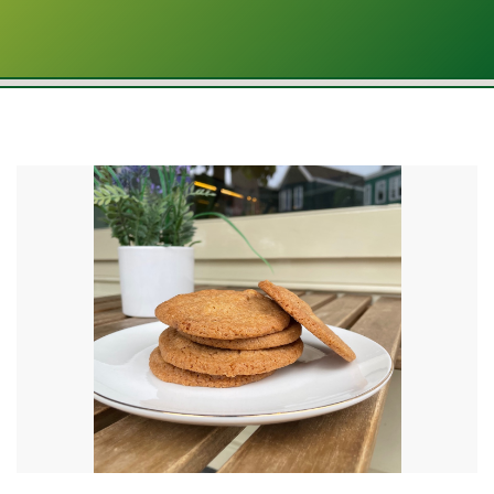
€
4.25