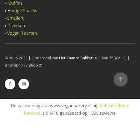
›
Muffins
›
Hartige Snacks
›
Smullerij
›
Diversen
›
Vegan Taarten
© 2016-2023 | Onderdeel van
Het Zaanse Bakkertje
. | KvK 35022113 |
BTW 8049.77.896.B01
De waardering van www.veganbakery.nl bij
WebwinkelKeur
Reviews
is 9.6/10 gebaseerd op 1390 reviews.