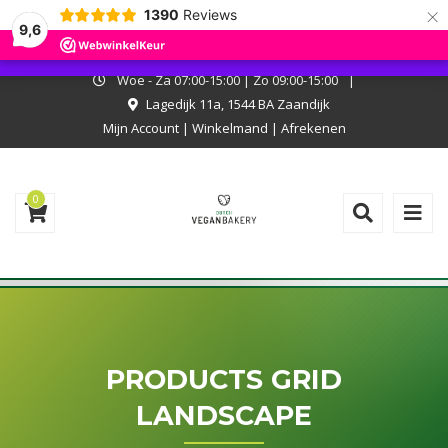
×
1390
Reviews
I.v.m. met onze zomerstop kan er niet online worden besteld. Onze
9,6
bakkerij is wel open, kom langs en laat je verrassen!
Negeren
Woe - Za 07:00-15:00 | Zo 09:00-15:00
|
Lagedijk 11a, 1544 BA Zaandijk
Mijn Account
|
Winkelmand
|
Afrekenen
0
PRODUCTS GRID
LANDSCAPE